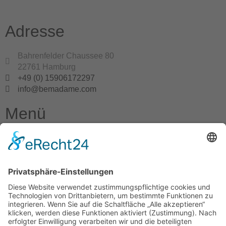
Adresse
Bahrenfelder Chaussee 80
22761 Hamburg
+49 (0) 15906172297
info@bemadame.com
Menü
Home
Shop
Über uns
Kontakt
Info
Datenschutz