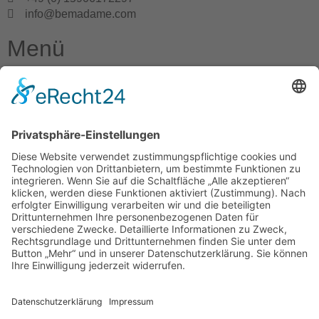
info@bemadame.com
Menü
Home
Shop
Über uns
Kontakt
Info
Datenschutz
Impressum
AGB
Widerrufsbelehrung
Versandkosten
Copyright ©2023 BeMadame Online Shop. All rights