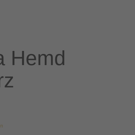
va Hemd
rz
en