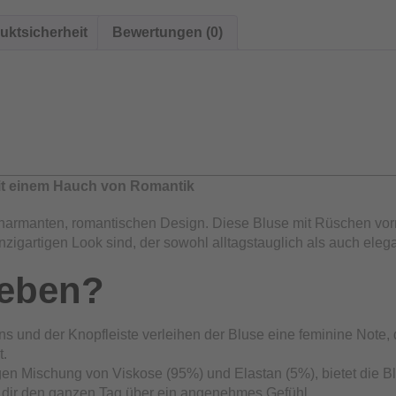
uktsicherheit
Bewertungen (0)
it einem Hauch von Romantik
 charmanten, romantischen Design. Diese Bluse mit Rüschen vor
zigartigen Look sind, der sowohl alltagstauglich als auch elegan
ieben?
 und der Knopfleiste verleihen der Bluse eine feminine Note, d
t.
gen Mischung von Viskose (95%) und Elastan (5%), bietet die Blu
ht dir den ganzen Tag über ein angenehmes Gefühl.