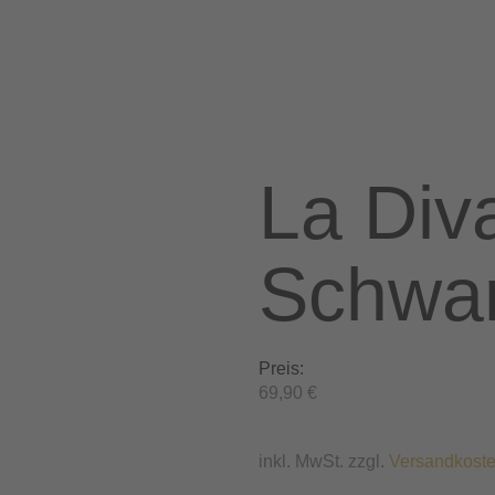
La Di
Schwa
Preis:
69,90
€
inkl. MwSt. zzgl.
Versandkost