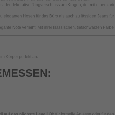
t der dekorative Ringverschluss am Kragen, der mit einer zarten
 eleganten Hosen für das Büro als auch zu lässigen Jeans für ei
gante Note verleiht. Mit ihrer klassischen, tiefschwarzen Farbe 
em Körper perfekt an.
EMESSEN:
l auf das nächste Level!
Ob für formelle Anlässe oder für den