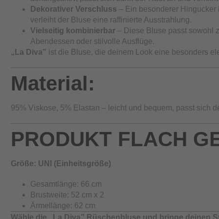
Dekorativer Verschluss
– Ein besonderer Hingucker is
verleiht der Bluse eine raffinierte Ausstrahlung.
Vielseitig kombinierbar
– Diese Bluse passt sowohl zu
Abendessen oder stilvolle Ausflüge.
„La Diva”
ist die Bluse, die deinem Look eine besonders ele
Material:
95% Viskose, 5% Elastan – leicht und bequem, passt sich d
PRODUKT FLACH G
Größe: UNI (Einheitsgröße)
Gesamtlänge: 66 cm
Brustweite: 52 cm x 2
Ärmellänge: 62 cm
Wähle die „La Diva” Rüschenbluse und bringe deinen Sti