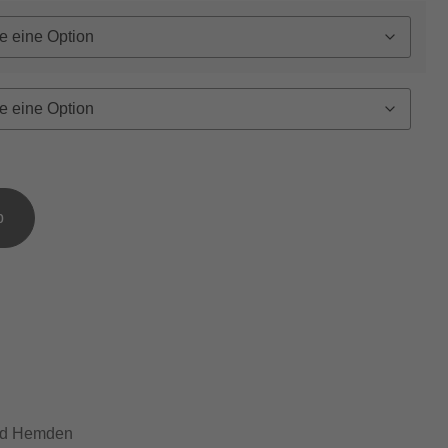
b
nd Hemden