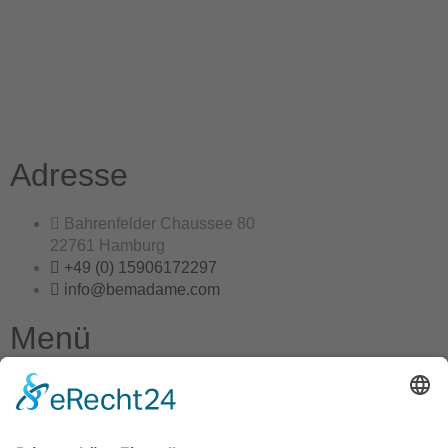
Adresse
Bahrenfelder Chaussee 80
22761 Hamburg
+49 (0) 15906172297
info@bemadame.com
Menü
Home
Shop
Über uns